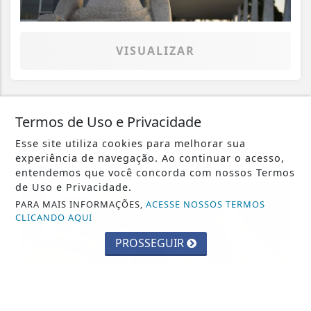
VISUALIZAR
Termos de Uso e Privacidade
08 DE AGO
SAÚDE
Controle do colesterol deve começar na
Esse site utiliza cookies para melhorar sua
experiência de navegação. Ao continuar o acesso,
infância, alerta cardiologista
entendemos que você concorda com nossos Termos
de Uso e Privacidade.
PARA MAIS INFORMAÇÕES,
ACESSE NOSSOS TERMOS
CLICANDO AQUI
PROSSEGUIR