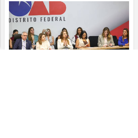
experiência de navegação. Ao continuar o acesso,
entendemos que você concorda com nossos Termos
de Uso e Privacidade.
PARA MAIS INFORMAÇÕES,
ACESSE NOSSOS TERMOS
CLICANDO AQUI
PROSSEGUIR
VISUALIZAR
07 DE AGO
POLÍTICA
TSE cria conselho para monitorar
desinformação e IA nas eleições