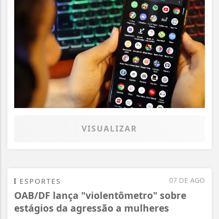
VISUALIZAR
07 DE AGO
ESPORTES
OAB/DF lança "violentômetro" sobre
Termos de Uso e Privacidade
estágios da agressão a mulheres
Esse site utiliza cookies para melhorar sua