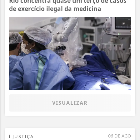
Rio concentra quase um terço de casos
de exercício ilegal da medicina
VISUALIZAR
Termos de Uso e Privacidade
06 DE AGO
JUSTIÇA