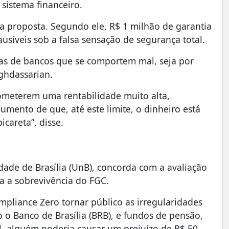
sistema financeiro.
a proposta. Segundo ele, R$ 1 milhão de garantia
ausíveis sob a falsa sensação de segurança total.
stas de bancos que se comportem mal, seja por
Baghdassarian.
ometerem uma rentabilidade muito alta,
mento de que, até este limite, o dinheiro está
careta”, disse.
dade de Brasília (UnB), concorda com a avaliação
ia a sobrevivência do FGC.
mpliance Zero tornar público as irregularidades
o o Banco de Brasília (BRB), e fundos de pensão,
, alguém poderia causar um prejuízo de R$ 50