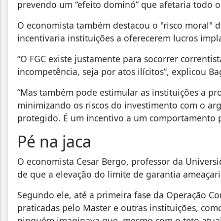
prevendo um “efeito dominó” que afetaria todo o 
O economista também destacou o "risco moral" d
incentivaria instituições a oferecerem lucros impl
“O FGC existe justamente para socorrer correnti
incompetência, seja por atos ilícitos”, explicou 
“Mas também pode estimular as instituições a pr
minimizando os riscos do investimento com o argu
protegido. É um incentivo a um comportamento pi
Pé na jaca
O economista Cesar Bergo, professor da Universi
de que a elevação do limite de garantia ameaçar
Segundo ele, até a primeira fase da Operação Co
praticadas pelo Master e outras instituições, com
ninguém imaginava que, mesmo com o teto atual