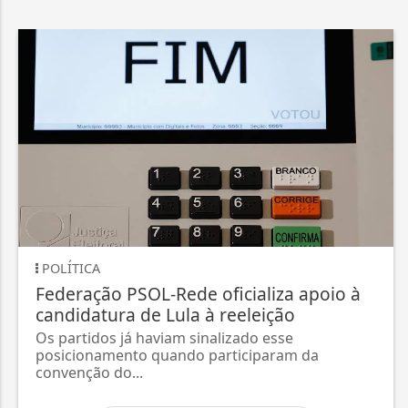
POLÍTICA
Federação PSOL-Rede oficializa apoio à
candidatura de Lula à reeleição
Os partidos já haviam sinalizado esse
posicionamento quando participaram da
convenção do...