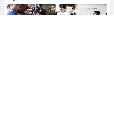
PROSSEGUIR
VISUALIZAR
07 DE AGO
ESPORTES
AGU se reúne com Discord e cobra