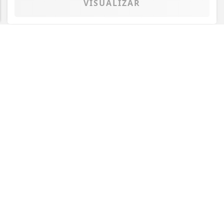
VISUALIZAR
PROSSEGUIR
TODAS AS POSTAGENS
::: Oeste MS News :::
INÍCIO
|
SOBRE
|