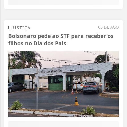
05 DE AGO
JUSTIÇA
Bolsonaro pede ao STF para receber os
filhos no Dia dos Pais
Termos de Uso e Privacidade
Esse site utiliza cookies para melhorar sua
experiência de navegação. Ao continuar o acesso,
entendemos que você concorda com nossos Termos
de Uso e Privacidade.
PARA MAIS INFORMAÇÕES,
ACESSE NOSSOS TERMOS
CLICANDO AQUI