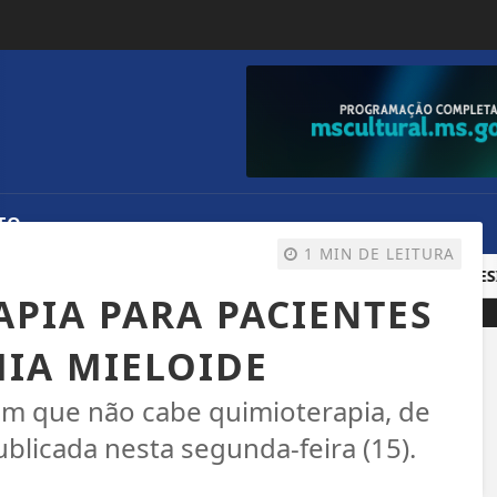
TO
1 MIN DE LEITURA
E
OPERAÇÃO DA PF TEM PRISÃO DE BICHEIRO, EX-PRESIDE
APIA PARA PACIENTES
IA MIELOIDE
em que não cabe quimioterapia, de
blicada nesta segunda-feira (15).