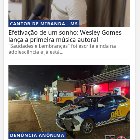
CANTOR DE MIRANDA - MS
Efetivação de um sonho: Wesley Gomes
lança a primeira música autoral
“Saudades e Lembranças” foi escrita ainda na
adolescência e já está...
DENÚNCIA ANÔNIMA