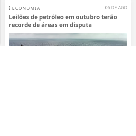
entendemos que você concorda com nossos Termos
06 DE AGO
ECONOMIA
de Uso e Privacidade.
Leilões de petróleo em outubro terão
PARA MAIS INFORMAÇÕES,
ACESSE NOSSOS TERMOS
recorde de áreas em disputa
CLICANDO AQUI
PROSSEGUIR
VISUALIZAR