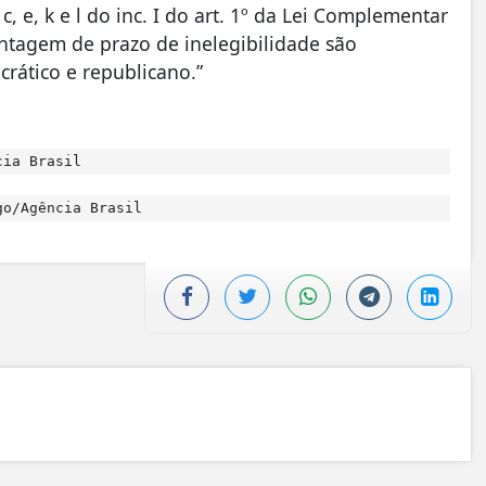
 c, e, k e l do inc. I do art. 1º da Lei Complementar
ontagem de prazo de inelegibilidade são
rático e republicano.”
cia Brasil
o/Agência Brasil