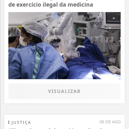
de exercício ilegal da medicina
VISUALIZAR
Termos de Uso e Privacidade
06 DE AGO
JUSTIÇA