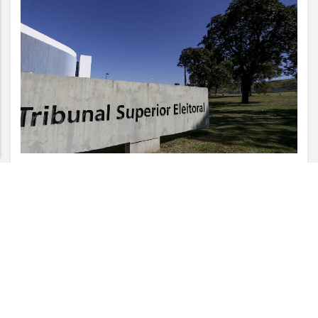
Termos de Uso e Privacidade
Esse site utiliza cookies para melhorar sua
experiência de navegação. Ao continuar o acesso,
entendemos que você concorda com nossos Termos
de Uso e Privacidade.
PARA MAIS INFORMAÇÕES,
ACESSE NOSSOS TERMOS
CLICANDO AQUI
PROSSEGUIR
VISUALIZAR
07 DE AGO
JUSTIÇA
AGU pedirá na Justiça a retirada do
Discord do ar