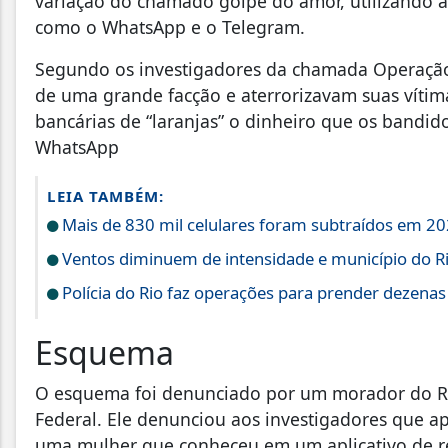
variação do chamado golpe do amor, utilizando a 
como o WhatsApp e o Telegram.
Segundo os investigadores da chamada Operação
de uma grande facção e aterrorizavam suas vítim
bancárias de “laranjas” o dinheiro que os bandido
WhatsApp
LEIA TAMBÉM:
Mais de 830 mil celulares foram subtraídos em 202
Ventos diminuem de intensidade e município do Rio
Polícia do Rio faz operações para prender dezenas
Esquema
O esquema foi denunciado por um morador do Ria
Federal. Ele denunciou aos investigadores que 
uma mulher que conheceu em um aplicativo de r