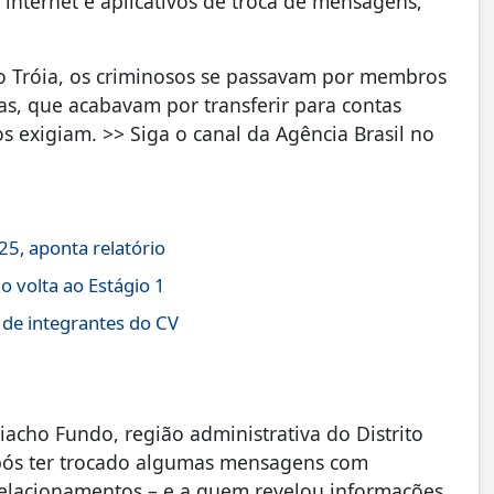
internet e aplicativos de troca de mensagens,
 Tróia, os criminosos se passavam por membros
as, que acabavam por transferir para contas
s exigiam. >> Siga o canal da Agência Brasil no
5, aponta relatório
 volta ao Estágio 1
 de integrantes do CV
cho Fundo, região administrativa do Distrito
após ter trocado algumas mensagens com
elacionamentos – e a quem revelou informações