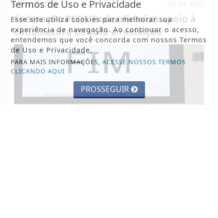
Termos de Uso e Privacidade
06 DE AGO
POLÍTICA
Federação PSOL-Rede oficializa apoio à
Esse site utiliza cookies para melhorar sua
candidatura de Lula à reeleição
experiência de navegação. Ao continuar o acesso,
entendemos que você concorda com nossos Termos
de Uso e Privacidade.
PARA MAIS INFORMAÇÕES,
ACESSE NOSSOS TERMOS
CLICANDO AQUI
PROSSEGUIR
VISUALIZAR