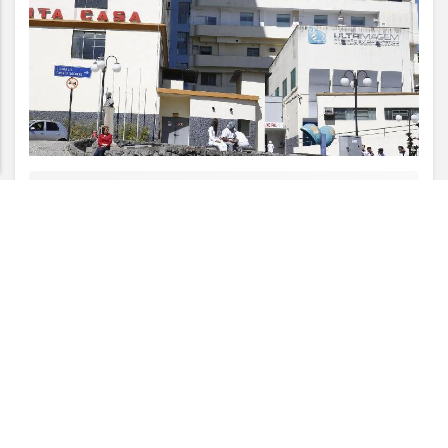
Esse site utiliza cookies para melhorar sua
experiência de navegação. Ao continuar o acesso,
entendemos que você concorda com nossos Termos
de Uso e Privacidade.
PARA MAIS INFORMAÇÕES,
ACESSE NOSSOS TERMOS
CLICANDO AQUI
PROSSEGUIR
VISUALIZAR
06 DE AGO
EDUCAÇÃO
Prouni abre prazo para comprovar
informações da inscrição