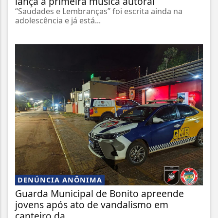
lança a primeira música autoral
“Saudades e Lembranças” foi escrita ainda na
adolescência e já está...
DENÚNCIA ANÔNIMA
Guarda Municipal de Bonito apreende
jovens após ato de vandalismo em
canteiro da...