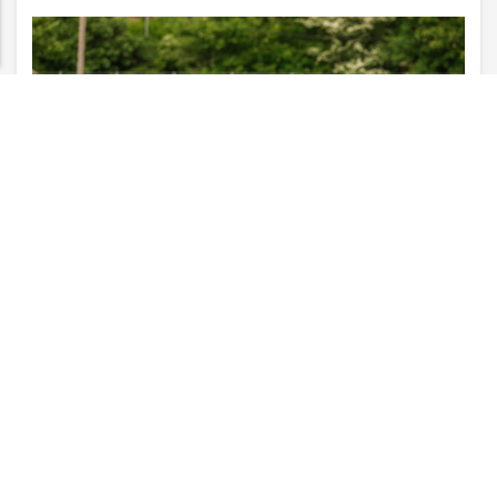
PROSSEGUIR
#FUTEBOL
VISUALIZAR
«
1
2
»